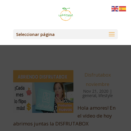
Seleccionar página
Disfrutabox
noviembre
Nov 21, 2020
|
general
,
lifestyle
Hola amores! En
el vídeo de hoy
abrimos juntas la DISFRUTABOX