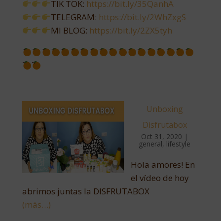
TIK TOK:
https://bit.ly/35QanhA
TELEGRAM:
https://bit.ly/2WhZxgS
MI BLOG:
https://bit.ly/2ZX5tyh
Unboxing
Disfrutabox
Oct 31, 2020
|
general
,
lifestyle
Hola amores! En
el vídeo de hoy
abrimos juntas la DISFRUTABOX
(más…)