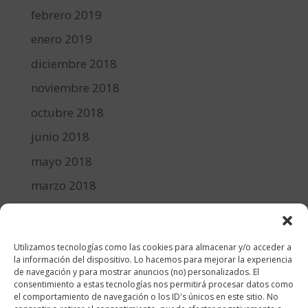
febrero 2019
enero 2019
diciembre 2018
noviembre 2018
octubre 2018
junio 2018
mayo 2018
marzo 2018
febrero 2018
enero 2018
Utilizamos tecnologías como las cookies para almacenar y/o acceder a
diciembre 2017
la información del dispositivo. Lo hacemos para mejorar la experiencia
de navegación y para mostrar anuncios (no) personalizados. El
consentimiento a estas tecnologías nos permitirá procesar datos como
Categorías
el comportamiento de navegación o los ID's únicos en este sitio. No