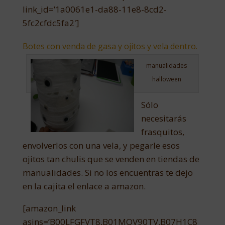
link_id=’1a0061e1-da88-11e8-8cd2-
5fc2cfdc5fa2′]
Botes con venda de gasa y ojitos y vela dentro.
manualidades
halloween
Sólo
necesitarás
frasquitos,
envolverlos con una vela, y pegarle esos
ojitos tan chulis que se venden en tiendas de
manualidades. Si no los encuentras te dejo
en la cajita el enlace a amazon.
[amazon_link
asins=’B00LFGFVT8,B01MQV90TV,B07H1C8