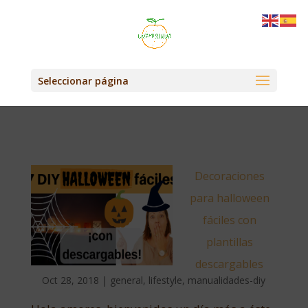
Seleccionar página
Decoraciones
para halloween
fáciles con
plantillas
descargables
Oct 28, 2018
|
general
,
lifestyle
,
manualidades-diy