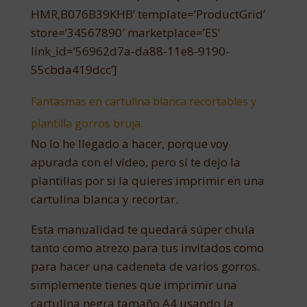
HMR,B076B39KHB’ template=’ProductGrid’
store=’34567890′ marketplace=’ES’
link_id=’56962d7a-da88-11e8-9190-
55cbda419dcc’]
Fantasmas en cartulina blanca recortables y
plantilla gorros bruja.
No lo he llegado a hacer, porque voy
apurada con el vídeo, pero sí te dejo la
plantillas por si la quieres imprimir en una
cartulina blanca y recortar.
Esta manualidad te quedará súper chula
tanto como atrezo para tus invitados como
para hacer una cadeneta de varios gorros.
simplemente tienes que imprimir una
cartulina negra tamaño A4 usando la