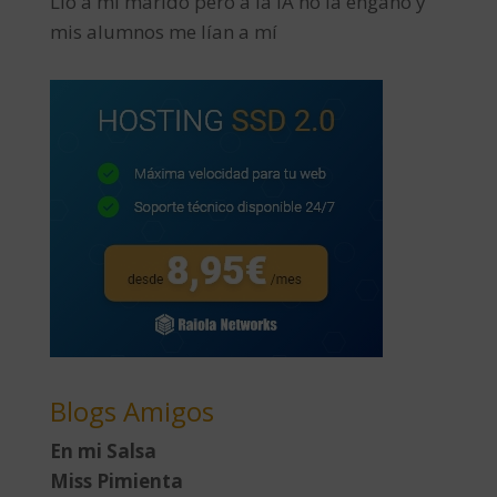
Lío a mi marido pero a la IA no la engaño y
mis alumnos me lían a mí
Blogs Amigos
En mi Salsa
Miss Pimienta