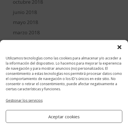
octubre 2018
junio 2018
mayo 2018
marzo 2018
febrero 2018
enero 2018
Utilizamos tecnologías como las cookies para almacenar y/o acceder a
diciembre 2017
la información del dispositivo. Lo hacemos para mejorar la experiencia
de navegación y para mostrar anuncios (no) personalizados. El
consentimiento a estas tecnologías nos permitirá procesar datos como
Categorías
el comportamiento de navegación o los ID's únicos en este sitio. No
consentir o retirar el consentimiento, puede afectar negativamente a
cocina y recetas
ciertas características y funciones.
general
Gestionar los servicios
lifestyle
Aceptar cookies
manualidades-diy