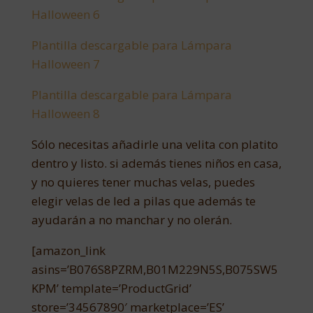
Halloween 6
Plantilla descargable para Lámpara
Halloween 7
Plantilla descargable para Lámpara
Halloween 8
Sólo necesitas añadirle una velita con platito
dentro y listo. si además tienes niños en casa,
y no quieres tener muchas velas, puedes
elegir velas de led a pilas que además te
ayudarán a no manchar y no olerán.
[amazon_link
asins=’B076S8PZRM,B01M229N5S,B075SW5
KPM’ template=’ProductGrid’
store=’34567890′ marketplace=’ES’