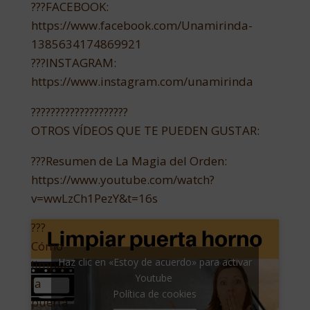
???FACEBOOK:
https://www.facebook.com/Unamirinda-
1385634174869921
???INSTAGRAM:
https://www.instagram.com/unamirinda
????????????????????
OTROS VÍDEOS QUE TE PUEDEN GUSTAR:
???Resumen de La Magia del Orden:
https://www.youtube.com/watch?
v=wwLzCh1PezY&t=16s
???
Cómo
Haz clic en «Estoy de acuerdo» para activar
limpiar
Youtube
la
Política de cookies
puerta