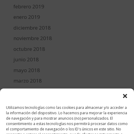
febrero 2019
enero 2019
diciembre 2018
noviembre 2018
octubre 2018
junio 2018
mayo 2018
marzo 2018
febrero 2018
enero 2018
Utilizamos tecnologías como las cookies para almacenar y/o acceder a
diciembre 2017
la información del dispositivo. Lo hacemos para mejorar la experiencia
de navegación y para mostrar anuncios (no) personalizados. El
consentimiento a estas tecnologías nos permitirá procesar datos como
Categorías
el comportamiento de navegación o los ID's únicos en este sitio. No