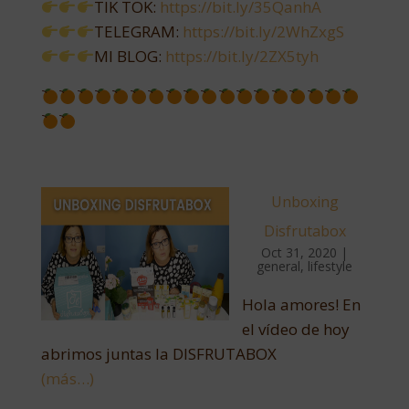
TIK TOK:
https://bit.ly/35QanhA
TELEGRAM:
https://bit.ly/2WhZxgS
MI BLOG:
https://bit.ly/2ZX5tyh
Unboxing
Disfrutabox
Oct 31, 2020
|
general
,
lifestyle
Hola amores! En
el vídeo de hoy
abrimos juntas la DISFRUTABOX
(más…)