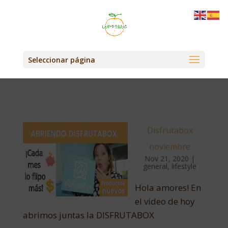
Seleccionar página
Disfrutabox
noviembre
Nov 21, 2020
|
general
,
lifestyle
Hola amores! En
el vídeo de hoy
abrimos juntas la DISFRUTABOX