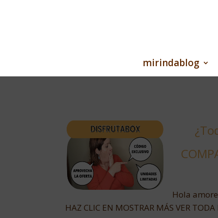
mirindablog
¿Tod
COMPA
Hola amores
HAZ CLIC EN MOSTRAR MÁS VER TODA 