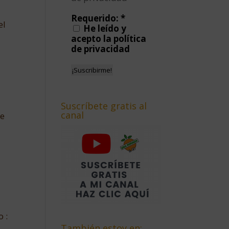
Requerido:
*
el
He leído y
acepto la política
de privacidad
Suscríbete gratis al
canal
te
 :
También estoy en: