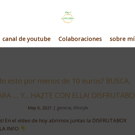
canal de youtube
Colaboraciones
sobre mí
o esto por menos de 10 euros? BUSCA,
RA … Y.. HAZTE CON ELLA! DISFRUTABO
May 6, 2021
|
general
,
lifestyle
! En el vídeo de hoy abrimos juntas la DISFRUTABOX
LA INFO