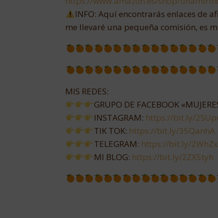
https://www.amazon.es/shop/unamirin
INFO: Aquí encontrarás enlaces de af
me llevaré una pequeña comisión, es m
MIS REDES:
GRUPO DE FACEBOOK «MUJERES
INSTAGRAM:
https://bit.ly/2SU
TIK TOK:
https://bit.ly/35QanhA
TELEGRAM:
https://bit.ly/2WhZ
MI BLOG:
https://bit.ly/2ZX5tyh