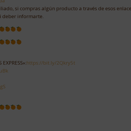
da
iliado, si compras algún producto a través de esos enlace
i deber informarte.
 EXPRESS»:
https://bit.ly/2Qkry5t
puBk
xgS