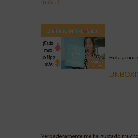
(más…)
Hola amores
UNBOXI
Verdaderamente me ha gustado mucho es