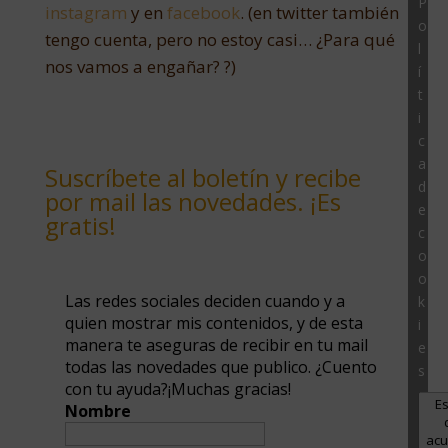
P
instagram
y en
facebook
. (en twitter también
o
tengo cuenta, pero no estoy casi… ¿Para qué
l
nos vamos a engañar? ?)
í
t
i
c
a
Suscríbete al boletín y recibe
d
por mail las novedades. ¡Es
e
gratis!
c
o
o
Las redes sociales deciden cuando y a
k
quien mostrar mis contenidos, y de esta
i
manera te aseguras de recibir en tu mail
e
todas las novedades que publico. ¿Cuento
s
con tu ayuda?¡Muchas gracias!
E
Nombre
ac