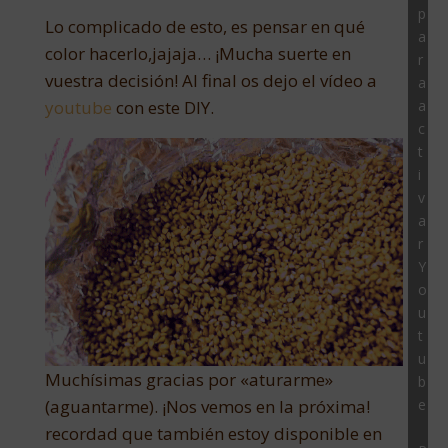
p
Lo complicado de esto, es pensar en qué
a
color hacerlo,jajaja… ¡Mucha suerte en
r
vuestra decisión! Al final os dejo el vídeo a
a
youtube
con este DIY.
a
c
t
i
v
a
r
Y
o
u
t
u
Muchísimas gracias por «aturarme»
b
e
(aguantarme). ¡Nos vemos en la próxima!
recordad que también estoy disponible en