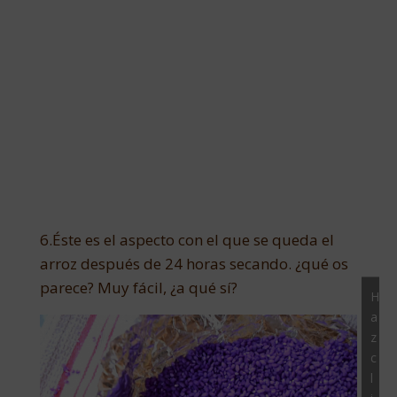
6.Éste es el aspecto con el que se queda el
arroz después de 24 horas secando. ¿qué os
parece? Muy fácil, ¿a qué sí?
H
a
z
c
l