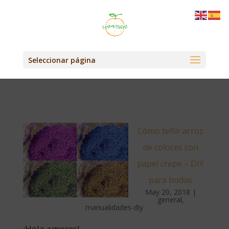
Seleccionar página
Cómo teñir arroz
de colores con
papel crepe – DIY
para bodas
May 20, 2018
|
general
,
manualidades-diy
¡Hola amores!