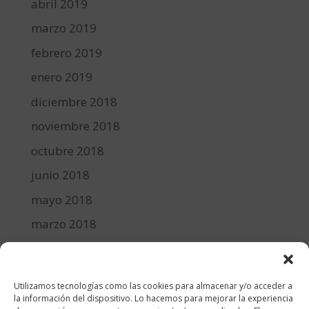
abril 2019
marzo 2019
febrero 2019
enero 2019
diciembre 2018
noviembre 2018
octubre 2018
junio 2018
mayo 2018
marzo 2018
febrero 2018
enero 2018
Utilizamos tecnologías como las cookies para almacenar y/o acceder a
diciembre 2017
la información del dispositivo. Lo hacemos para mejorar la experiencia