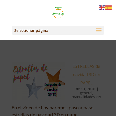
Seleccionar página
ESTRELLAS de
navidad 3D en
PAPEL
Dic 13, 2020
|
general
,
manualidades-diy
En el vídeo de hoy haremos paso a paso
estrellas de navidad 3D en papel.