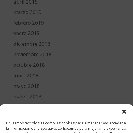
abril 2019
marzo 2019
febrero 2019
enero 2019
diciembre 2018
noviembre 2018
octubre 2018
junio 2018
mayo 2018
marzo 2018
febrero 2018
enero 2018
Utilizamos tecnologías como las cookies para almacenar y/o acceder a
diciembre 2017
la información del dispositivo. Lo hacemos para mejorar la experiencia