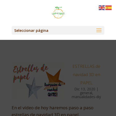
Seleccionar página
ESTRELLAS de
navidad 3D en
PAPEL
Dic 13, 2020
|
general
,
manualidades-diy
En el vídeo de hoy haremos paso a paso
estrellas de navidad 3D en papel.