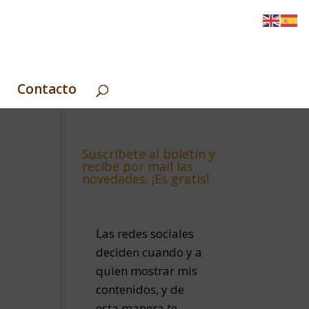
Contacto
Suscríbete al boletín y
recibe por mail las
novedades. ¡Es gratis!
Las redes sociales
deciden cuando y a
quien mostrar mis
contenidos, y de
esta manera te