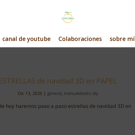
canal de youtube
Colaboraciones
sobre mí
ESTRELLAS de navidad 3D en PAPEL
Dic 13, 2020
|
general
,
manualidades-diy
 de hoy haremos paso a paso estrellas de navidad 3D en