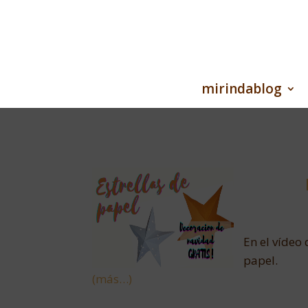
mirindablog
En el vídeo
papel.
(más…)