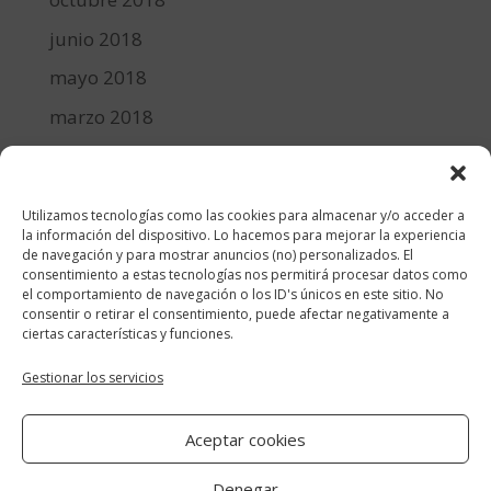
junio 2018
mayo 2018
marzo 2018
febrero 2018
enero 2018
Utilizamos tecnologías como las cookies para almacenar y/o acceder a
diciembre 2017
la información del dispositivo. Lo hacemos para mejorar la experiencia
de navegación y para mostrar anuncios (no) personalizados. El
consentimiento a estas tecnologías nos permitirá procesar datos como
Categorías
el comportamiento de navegación o los ID's únicos en este sitio. No
consentir o retirar el consentimiento, puede afectar negativamente a
cocina y recetas
ciertas características y funciones.
general
Gestionar los servicios
lifestyle
Aceptar cookies
manualidades-diy
Denegar