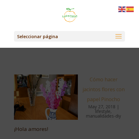
Seleccionar página
Cómo hacer
jacintos flores con
papel Pinocho
May 27, 2018
|
lifestyle
,
manualidades-diy
¡Hola amores!