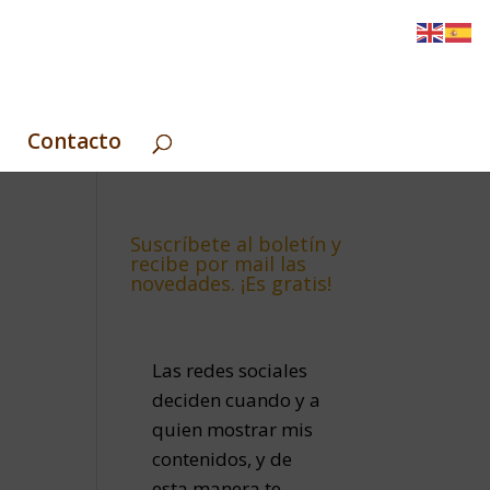
Contacto
Suscríbete al boletín y
recibe por mail las
novedades. ¡Es gratis!
Las redes sociales
deciden cuando y a
quien mostrar mis
contenidos, y de
esta manera te