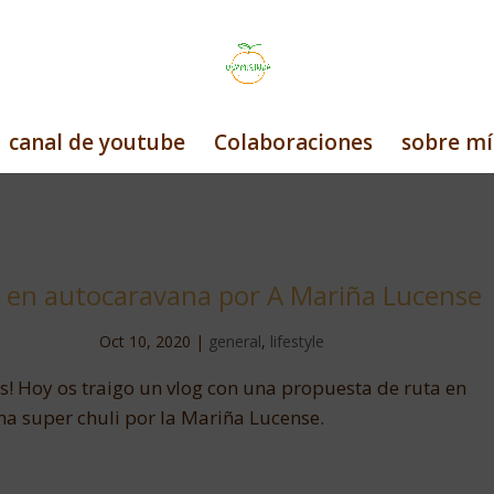
canal de youtube
Colaboraciones
sobre mí
 en autocaravana por A Mariña Lucense
Oct 10, 2020
|
general
,
lifestyle
! Hoy os traigo un vlog con una propuesta de ruta en
a super chuli por la Mariña Lucense.