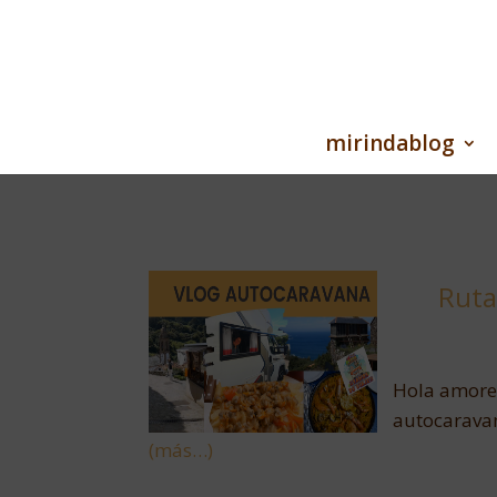
mirindablog
Ruta
Hola amores
autocaravan
(más…)