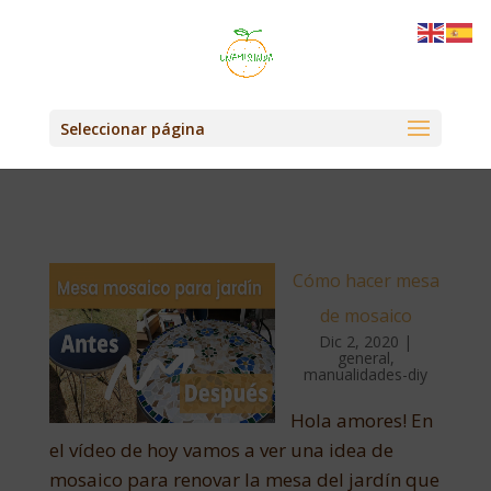
Seleccionar página
Cómo hacer mesa
de mosaico
Dic 2, 2020
|
general
,
manualidades-diy
Hola amores! En
el vídeo de hoy vamos a ver una idea de
mosaico para renovar la mesa del jardín que