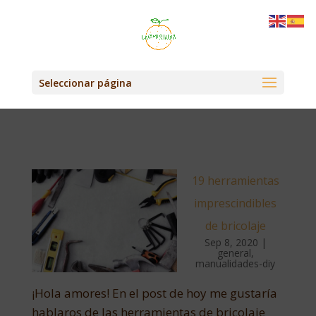
Seleccionar página
19 herramientas
imprescindibles
de bricolaje
Sep 8, 2020
|
general
,
manualidades-diy
¡Hola amores! En el post de hoy me gustaría
hablaros de las herramientas de bricolaje