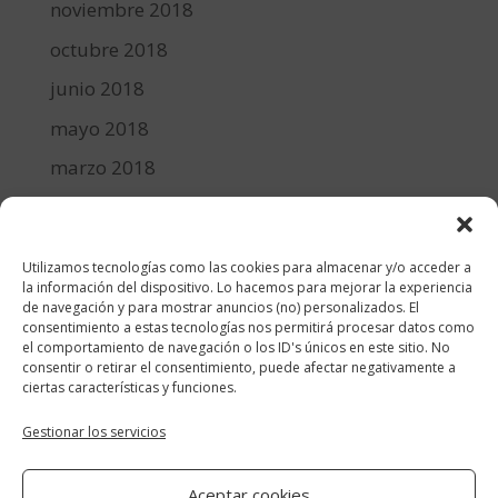
noviembre 2018
octubre 2018
junio 2018
mayo 2018
marzo 2018
febrero 2018
enero 2018
Utilizamos tecnologías como las cookies para almacenar y/o acceder a
diciembre 2017
la información del dispositivo. Lo hacemos para mejorar la experiencia
de navegación y para mostrar anuncios (no) personalizados. El
consentimiento a estas tecnologías nos permitirá procesar datos como
Categorías
el comportamiento de navegación o los ID's únicos en este sitio. No
consentir o retirar el consentimiento, puede afectar negativamente a
cocina y recetas
ciertas características y funciones.
general
Gestionar los servicios
lifestyle
Aceptar cookies