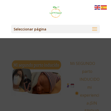
Seleccionar página
Mi SEGUNDO
parto
INDUCIDO
mi
experienci
a
¡SIN