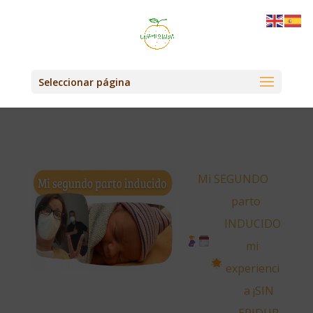
Seleccionar página
Mi SEGUNDO
parto
INDUCIDO
mi
experienci
a
¡SIN