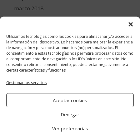
marzo 2018
febrero 2018
enero 2018
Utilizamos tecnologías como las cookies para almacenar y/o acceder a
diciembre 2017
la información del dispositivo. Lo hacemos para mejorar la experiencia
de navegación y para mostrar anuncios (no) personalizados. El
consentimiento a estas tecnologías nos permitirá procesar datos como
Categorías
el comportamiento de navegación o los ID's únicos en este sitio. No
consentir o retirar el consentimiento, puede afectar negativamente a
cocina y recetas
ciertas características y funciones.
general
Gestionar los servicios
lifestyle
Aceptar cookies
manualidades-diy
Denegar
Ver preferencias
Aviso Legal
|
Política de cookies
|
Política