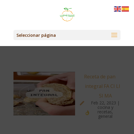
Seleccionar página
Receta de pan
integral
FA CI LI
SI MA
Feb 22, 2023
|
cocina y
recetas
,
general