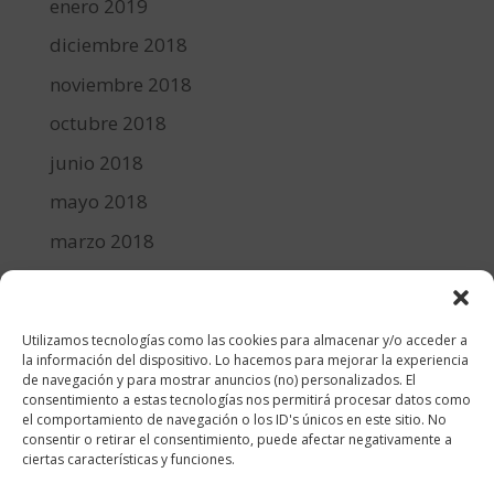
enero 2019
diciembre 2018
noviembre 2018
octubre 2018
junio 2018
mayo 2018
marzo 2018
febrero 2018
enero 2018
Utilizamos tecnologías como las cookies para almacenar y/o acceder a
diciembre 2017
la información del dispositivo. Lo hacemos para mejorar la experiencia
de navegación y para mostrar anuncios (no) personalizados. El
consentimiento a estas tecnologías nos permitirá procesar datos como
Categorías
el comportamiento de navegación o los ID's únicos en este sitio. No
consentir o retirar el consentimiento, puede afectar negativamente a
cocina y recetas
ciertas características y funciones.