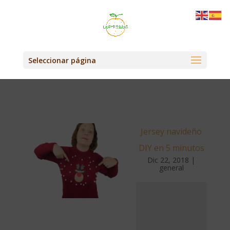
Seleccionar página
Jersey navideño
DIY en 5 minutos
Dic 22, 2018
|
general