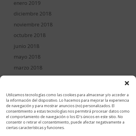
enero 2019
diciembre 2018
noviembre 2018
octubre 2018
junio 2018
mayo 2018
marzo 2018
febrero 2018
enero 2018
Utilizamos tecnologías como las cookies para almacenar y/o acceder a
diciembre 2017
la información del dispositivo. Lo hacemos para mejorar la experiencia
de navegación y para mostrar anuncios (no) personalizados. El
consentimiento a estas tecnologías nos permitirá procesar datos como
Categorías
el comportamiento de navegación o los ID's únicos en este sitio. No
consentir o retirar el consentimiento, puede afectar negativamente a
cocina y recetas
ciertas características y funciones.