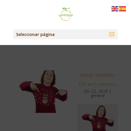
Seleccionar página
Jersey navideño
DIY en 5 minutos
Dic 22, 2018
|
general