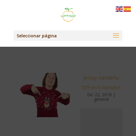
Seleccionar página
Jersey navideño
DIY en 5 minutos
Dic 22, 2018
|
general