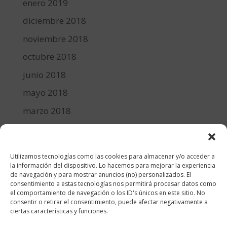
enero 2019
diciembre 2018
noviembre 2018
octubre 2018
junio 2018
mayo 2018
marzo 2018
febrero 2018
enero 2018
Utilizamos tecnologías como las cookies para almacenar y/o acceder a
diciembre 2017
la información del dispositivo. Lo hacemos para mejorar la experiencia
de navegación y para mostrar anuncios (no) personalizados. El
consentimiento a estas tecnologías nos permitirá procesar datos como
Categorías
el comportamiento de navegación o los ID's únicos en este sitio. No
consentir o retirar el consentimiento, puede afectar negativamente a
cocina y recetas
ciertas características y funciones.