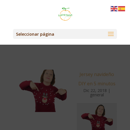
Seleccionar página
Jersey navideño
DIY en 5 minutos
Dic 22, 2018
|
general