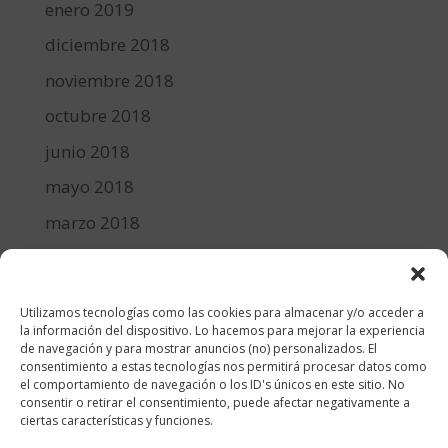
enero 2019
diciembre 2018
noviembre 2018
octubre 2018
junio 2018
mayo 2018
marzo 2018
febrero 2018
enero 2018
Utilizamos tecnologías como las cookies para almacenar y/o acceder a
diciembre 2017
la información del dispositivo. Lo hacemos para mejorar la experiencia
de navegación y para mostrar anuncios (no) personalizados. El
consentimiento a estas tecnologías nos permitirá procesar datos como
Categorías
el comportamiento de navegación o los ID's únicos en este sitio. No
consentir o retirar el consentimiento, puede afectar negativamente a
cocina y recetas
ciertas características y funciones.