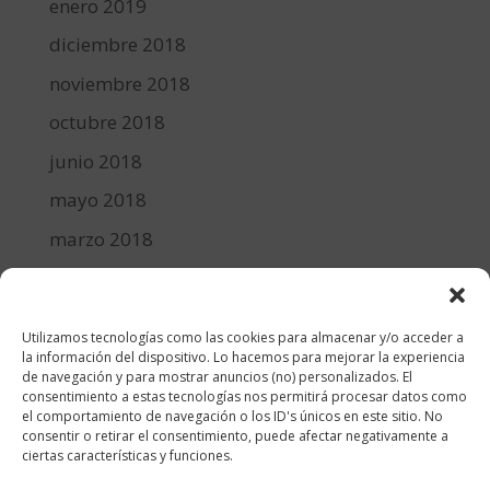
enero 2019
diciembre 2018
noviembre 2018
octubre 2018
junio 2018
mayo 2018
marzo 2018
febrero 2018
enero 2018
Utilizamos tecnologías como las cookies para almacenar y/o acceder a
diciembre 2017
la información del dispositivo. Lo hacemos para mejorar la experiencia
de navegación y para mostrar anuncios (no) personalizados. El
consentimiento a estas tecnologías nos permitirá procesar datos como
Categorías
el comportamiento de navegación o los ID's únicos en este sitio. No
consentir o retirar el consentimiento, puede afectar negativamente a
cocina y recetas
ciertas características y funciones.