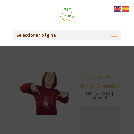
Seleccionar página
Jersey navideño
DIY en 5 minutos
Dic 22, 2018
|
general