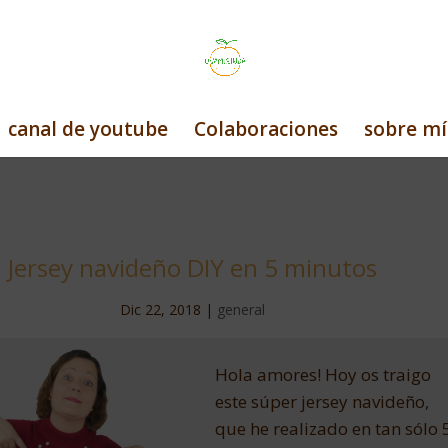
canal de youtube
Colaboraciones
sobre mí
Jersey navideño DIY en 5 minutos
Dic 22, 2018
|
general
Hola amores! Hoy os traigo
este súper jersey navideño,
que he realizado en tan sólo 