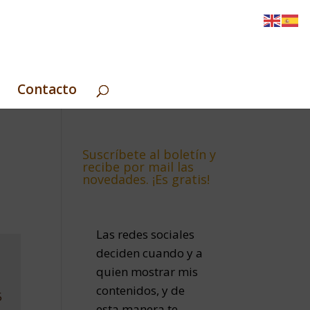
Contacto
Suscríbete al boletín y
recibe por mail las
novedades. ¡Es gratis!
Las redes sociales
deciden cuando y a
quien mostrar mis
contenidos, y de
5
esta manera te