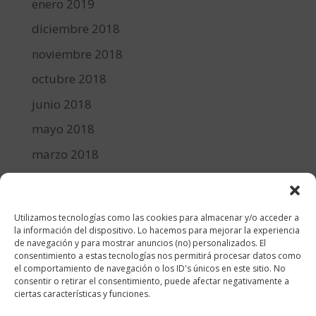
enero 2019
diciembre 2018
noviembre 2018
octubre 2018
junio 2018
mayo 2018
marzo 2018
febrero 2018
enero 2018
Utilizamos tecnologías como las cookies para almacenar y/o acceder a
diciembre 2017
la información del dispositivo. Lo hacemos para mejorar la experiencia
de navegación y para mostrar anuncios (no) personalizados. El
consentimiento a estas tecnologías nos permitirá procesar datos como
Categorías
el comportamiento de navegación o los ID's únicos en este sitio. No
consentir o retirar el consentimiento, puede afectar negativamente a
cocina y recetas
ciertas características y funciones.