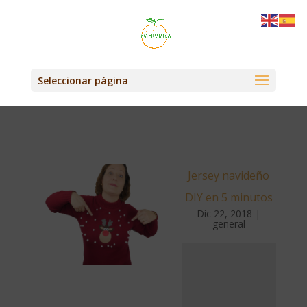
Seleccionar página
Jersey navideño
DIY en 5 minutos
Dic 22, 2018
|
general