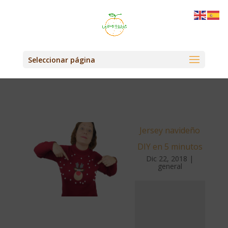
Seleccionar página
Jersey navideño
DIY en 5 minutos
Dic 22, 2018
|
general