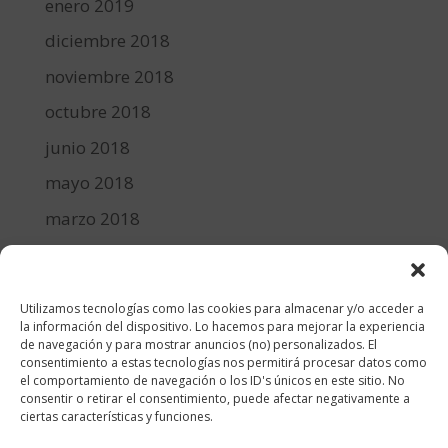
enero 2019
diciembre 2018
noviembre 2018
octubre 2018
junio 2018
mayo 2018
marzo 2018
febrero 2018
enero 2018
Utilizamos tecnologías como las cookies para almacenar y/o acceder a
diciembre 2017
la información del dispositivo. Lo hacemos para mejorar la experiencia
de navegación y para mostrar anuncios (no) personalizados. El
consentimiento a estas tecnologías nos permitirá procesar datos como
Categorías
el comportamiento de navegación o los ID's únicos en este sitio. No
consentir o retirar el consentimiento, puede afectar negativamente a
cocina y recetas
ciertas características y funciones.