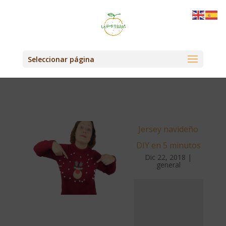
Seleccionar página
Jersey navideño
DIY en 5 minutos
Dic 22, 2018
|
general