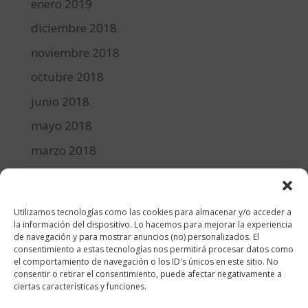
enero 2019
diciembre 2018
noviembre 2018
octubre 2018
junio 2018
mayo 2018
marzo 2018
febrero 2018
enero 2018
Utilizamos tecnologías como las cookies para almacenar y/o acceder a
diciembre 2017
la información del dispositivo. Lo hacemos para mejorar la experiencia
de navegación y para mostrar anuncios (no) personalizados. El
consentimiento a estas tecnologías nos permitirá procesar datos como
Categorías
el comportamiento de navegación o los ID's únicos en este sitio. No
consentir o retirar el consentimiento, puede afectar negativamente a
cocina y recetas
ciertas características y funciones.