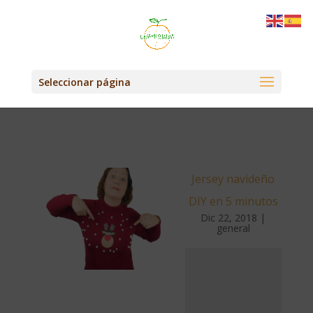
Seleccionar página
Jersey navideño
DIY en 5 minutos
Dic 22, 2018
|
general