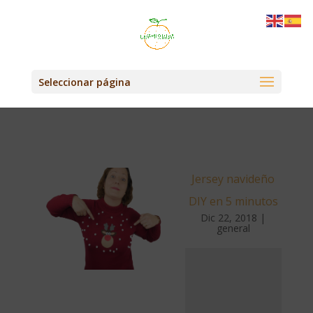
Seleccionar página
Jersey navideño
DIY en 5 minutos
Dic 22, 2018
|
general