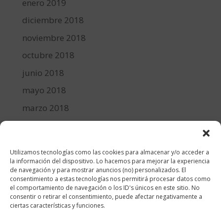
enero 2019
diciembre 2018
noviembre 2018
octubre 2018
junio 2018
mayo 2018
marzo 2018
febrero 2018
enero 2018
Utilizamos tecnologías como las cookies para almacenar y/o acceder a
diciembre 2017
la información del dispositivo. Lo hacemos para mejorar la experiencia
de navegación y para mostrar anuncios (no) personalizados. El
consentimiento a estas tecnologías nos permitirá procesar datos como
Categorías
el comportamiento de navegación o los ID's únicos en este sitio. No
consentir o retirar el consentimiento, puede afectar negativamente a
cocina y recetas
ciertas características y funciones.