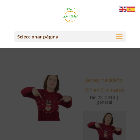
Seleccionar página
Jersey navideño
DIY en 5 minutos
Dic 22, 2018
|
general