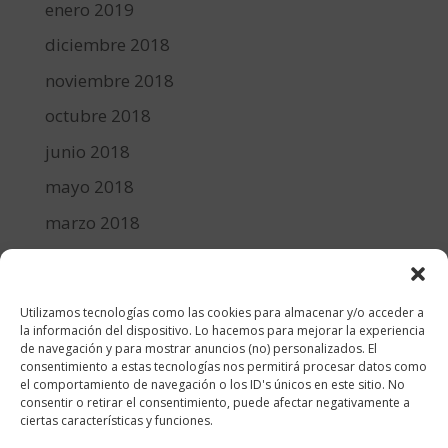
enero 2019
diciembre 2018
noviembre 2018
octubre 2018
junio 2018
mayo 2018
marzo 2018
febrero 2018
enero 2018
Utilizamos tecnologías como las cookies para almacenar y/o acceder a
diciembre 2017
la información del dispositivo. Lo hacemos para mejorar la experiencia
de navegación y para mostrar anuncios (no) personalizados. El
consentimiento a estas tecnologías nos permitirá procesar datos como
Categorías
el comportamiento de navegación o los ID's únicos en este sitio. No
consentir o retirar el consentimiento, puede afectar negativamente a
cocina y recetas
ciertas características y funciones.