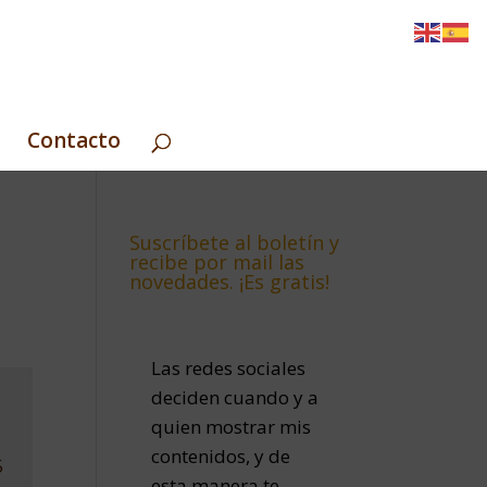
Contacto
Suscríbete al boletín y
recibe por mail las
novedades. ¡Es gratis!
Las redes sociales
deciden cuando y a
quien mostrar mis
contenidos, y de
5
esta manera te