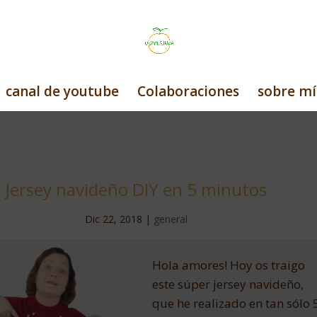
canal de youtube
Colaboraciones
sobre mí
Jersey navideño DIY en 5 minutos
Dic 22, 2018
|
general
Hola amores! Hoy os traigo
este súper jersey navideño,
que he realizado en tan sólo 