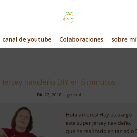
canal de youtube
Colaboraciones
sobre mí
Jersey navideño DIY en 5 minutos
Dic 22, 2018
|
general
Hola amores! Hoy os traigo
este súper jersey navideño,
que he realizado en tan sólo 