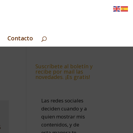
Contacto
Suscríbete al boletín y
recibe por mail las
novedades. ¡Es gratis!
Las redes sociales
deciden cuando y a
quien mostrar mis
contenidos, y de
5
esta manera te