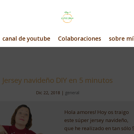
canal de youtube
Colaboraciones
sobre mí
Jersey navideño DIY en 5 minutos
Dic 22, 2018
|
general
Hola amores! Hoy os traigo
este súper jersey navideño,
que he realizado en tan sólo 