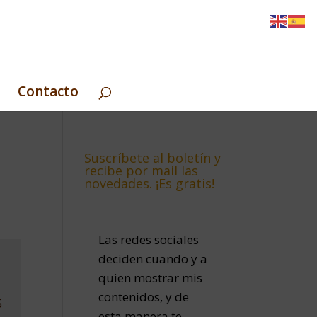
Contacto
Suscríbete al boletín y
recibe por mail las
novedades. ¡Es gratis!
Las redes sociales
deciden cuando y a
quien mostrar mis
contenidos, y de
5
esta manera te