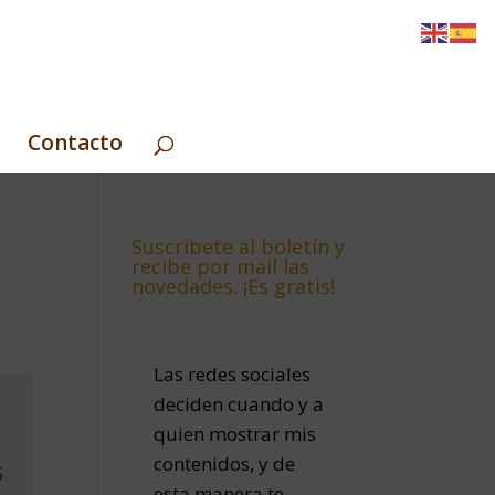
Contacto
Suscríbete al boletín y
recibe por mail las
novedades. ¡Es gratis!
Las redes sociales
deciden cuando y a
quien mostrar mis
contenidos, y de
5
esta manera te