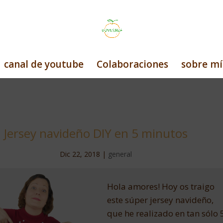
canal de youtube
Colaboraciones
sobre mí
Jersey navideño DIY en 5 minutos
Dic 22, 2018
|
general
Hola amores! Hoy os traigo
este súper jersey navideño,
que he realizado en tan sólo 