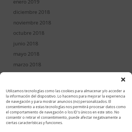
enero 2019
diciembre 2018
noviembre 2018
octubre 2018
junio 2018
mayo 2018
marzo 2018
febrero 2018
enero 2018
Utilizamos tecnologías como las cookies para almacenar y/o acceder a
diciembre 2017
la información del dispositivo. Lo hacemos para mejorar la experiencia
de navegación y para mostrar anuncios (no) personalizados. El
consentimiento a estas tecnologías nos permitirá procesar datos como
Categorías
el comportamiento de navegación o los ID's únicos en este sitio. No
consentir o retirar el consentimiento, puede afectar negativamente a
cocina y recetas
ciertas características y funciones.