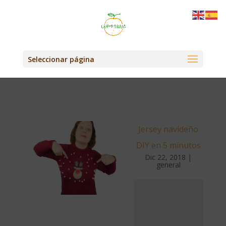
Seleccionar página
Jersey navideño
DIY en 5 minutos
Dic 22, 2018
|
general