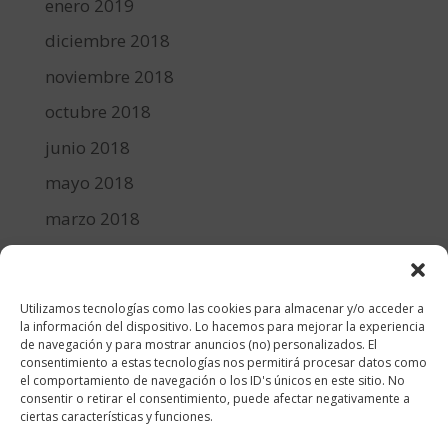
enero 2019
diciembre 2018
noviembre 2018
octubre 2018
junio 2018
mayo 2018
marzo 2018
febrero 2018
enero 2018
Utilizamos tecnologías como las cookies para almacenar y/o acceder a
diciembre 2017
la información del dispositivo. Lo hacemos para mejorar la experiencia
de navegación y para mostrar anuncios (no) personalizados. El
consentimiento a estas tecnologías nos permitirá procesar datos como
Categorías
el comportamiento de navegación o los ID's únicos en este sitio. No
consentir o retirar el consentimiento, puede afectar negativamente a
cocina y recetas
ciertas características y funciones.