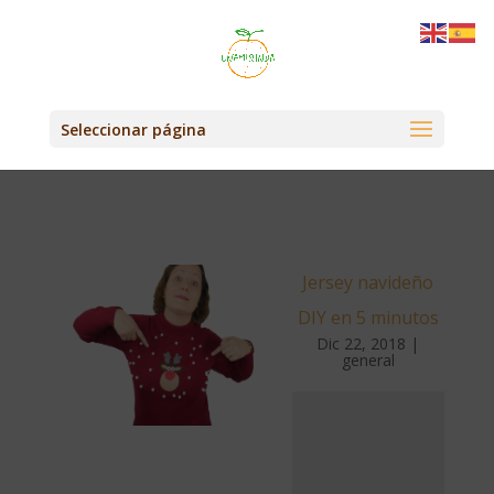
Seleccionar página
Jersey navideño
DIY en 5 minutos
Dic 22, 2018
|
general