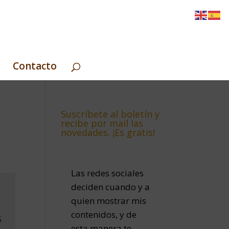
Contacto
Suscríbete al boletín y
recibe por mail las
novedades. ¡Es gratis!
Las redes sociales
deciden cuando y a
quien mostrar mis
contenidos, y de
5
esta manera te