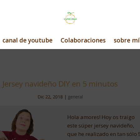
canal de youtube
Colaboraciones
sobre mí
Jersey navideño DIY en 5 minutos
Dic 22, 2018
|
general
Hola amores! Hoy os traigo
este súper jersey navideño,
que he realizado en tan sólo 