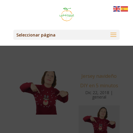
Seleccionar página
Jersey navideño
DIY en 5 minutos
Dic 22, 2018
|
general