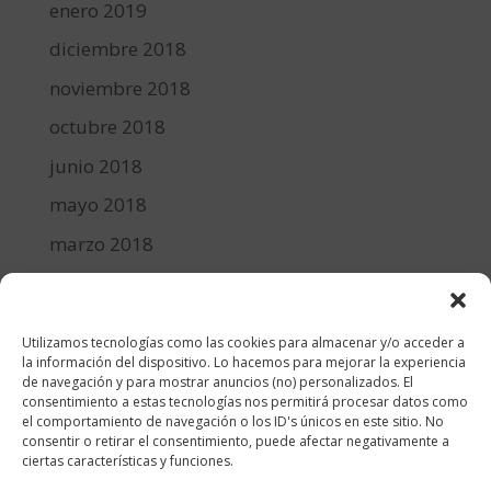
enero 2019
diciembre 2018
noviembre 2018
octubre 2018
junio 2018
mayo 2018
marzo 2018
febrero 2018
enero 2018
Utilizamos tecnologías como las cookies para almacenar y/o acceder a
diciembre 2017
la información del dispositivo. Lo hacemos para mejorar la experiencia
de navegación y para mostrar anuncios (no) personalizados. El
consentimiento a estas tecnologías nos permitirá procesar datos como
Categorías
el comportamiento de navegación o los ID's únicos en este sitio. No
consentir o retirar el consentimiento, puede afectar negativamente a
cocina y recetas
ciertas características y funciones.