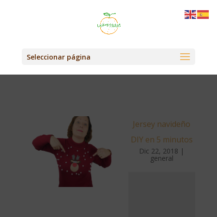
Seleccionar página
Jersey navideño
DIY en 5 minutos
Dic 22, 2018
|
general