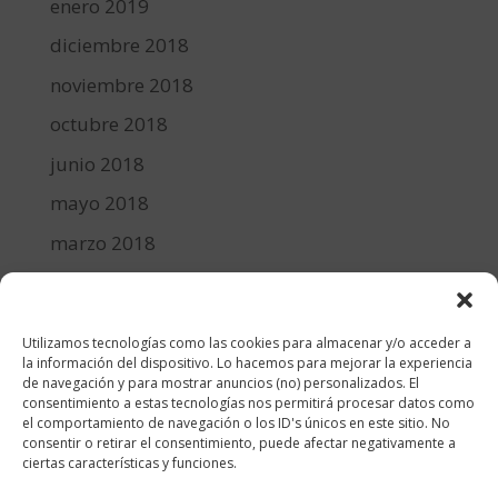
enero 2019
diciembre 2018
noviembre 2018
octubre 2018
junio 2018
mayo 2018
marzo 2018
febrero 2018
enero 2018
Utilizamos tecnologías como las cookies para almacenar y/o acceder a
diciembre 2017
la información del dispositivo. Lo hacemos para mejorar la experiencia
de navegación y para mostrar anuncios (no) personalizados. El
consentimiento a estas tecnologías nos permitirá procesar datos como
Categorías
el comportamiento de navegación o los ID's únicos en este sitio. No
consentir o retirar el consentimiento, puede afectar negativamente a
cocina y recetas
ciertas características y funciones.