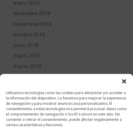
enero 2019
diciembre 2018
noviembre 2018
octubre 2018
junio 2018
mayo 2018
marzo 2018
febrero 2018
enero 2018
Utilizamos tecnologías como las cookies para almacenar y/o acceder a
diciembre 2017
la información del dispositivo. Lo hacemos para mejorar la experiencia
de navegación y para mostrar anuncios (no) personalizados. El
consentimiento a estas tecnologías nos permitirá procesar datos como
Categorías
el comportamiento de navegación o los ID's únicos en este sitio. No
consentir o retirar el consentimiento, puede afectar negativamente a
cocina y recetas
ciertas características y funciones.