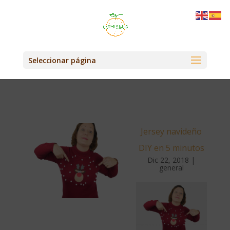
Seleccionar página
Jersey navideño
DIY en 5 minutos
Dic 22, 2018
|
general