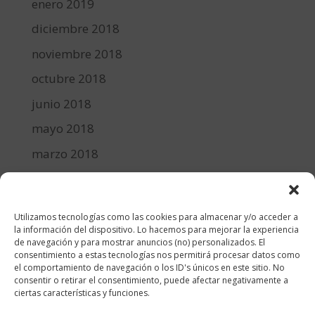
enero 2019
diciembre 2018
noviembre 2018
octubre 2018
junio 2018
mayo 2018
marzo 2018
febrero 2018
enero 2018
Utilizamos tecnologías como las cookies para almacenar y/o acceder a
diciembre 2017
la información del dispositivo. Lo hacemos para mejorar la experiencia
de navegación y para mostrar anuncios (no) personalizados. El
consentimiento a estas tecnologías nos permitirá procesar datos como
Categorías
el comportamiento de navegación o los ID's únicos en este sitio. No
consentir o retirar el consentimiento, puede afectar negativamente a
cocina y recetas
ciertas características y funciones.