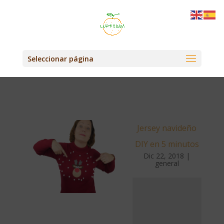
Seleccionar página
Jersey navideño
DIY en 5 minutos
Dic 22, 2018
|
general