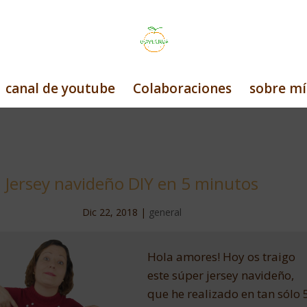
canal de youtube
Colaboraciones
sobre mí
Jersey navideño DIY en 5 minutos
Dic 22, 2018
|
general
Hola amores! Hoy os traigo
este súper jersey navideño,
que he realizado en tan sólo 