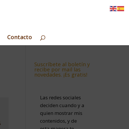
Contacto
Suscríbete al boletín y
recibe por mail las
novedades. ¡Es gratis!
Las redes sociales
deciden cuando y a
quien mostrar mis
contenidos, y de
5
esta manera te