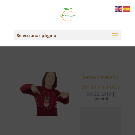
Seleccionar página
Jersey navideño
DIY en 5 minutos
Dic 22, 2018
|
general