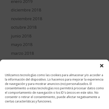
enero 2019
diciembre 2018
noviembre 2018
octubre 2018
junio 2018
mayo 2018
marzo 2018
febrero 2018
enero 2018
Utilizamos tecnologías como las cookies para almacenar y/o acceder a
diciembre 2017
la información del dispositivo. Lo hacemos para mejorar la experiencia
de navegación y para mostrar anuncios (no) personalizados. El
consentimiento a estas tecnologías nos permitirá procesar datos como
Categorías
el comportamiento de navegación o los ID's únicos en este sitio. No
consentir o retirar el consentimiento, puede afectar negativamente a
cocina y recetas
ciertas características y funciones.