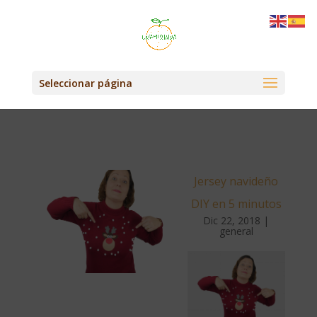
Seleccionar página
Jersey navideño
DIY en 5 minutos
Dic 22, 2018
|
general