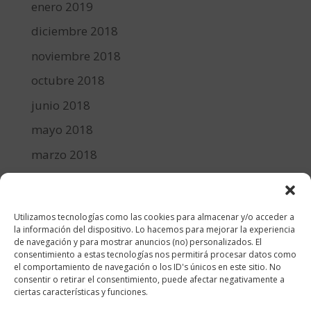
enero 2019
diciembre 2018
noviembre 2018
octubre 2018
junio 2018
mayo 2018
marzo 2018
febrero 2018
enero 2018
Utilizamos tecnologías como las cookies para almacenar y/o acceder a
diciembre 2017
la información del dispositivo. Lo hacemos para mejorar la experiencia
de navegación y para mostrar anuncios (no) personalizados. El
consentimiento a estas tecnologías nos permitirá procesar datos como
Categorías
el comportamiento de navegación o los ID's únicos en este sitio. No
consentir o retirar el consentimiento, puede afectar negativamente a
cocina y recetas
ciertas características y funciones.