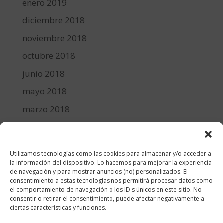
enero 2019
diciembre 2018
noviembre 2018
octubre 2018
junio 2018
mayo 2018
marzo 2018
febrero 2018
enero 2018
Utilizamos tecnologías como las cookies para almacenar y/o acceder a
diciembre 2017
la información del dispositivo. Lo hacemos para mejorar la experiencia
de navegación y para mostrar anuncios (no) personalizados. El
consentimiento a estas tecnologías nos permitirá procesar datos como
Categorías
el comportamiento de navegación o los ID's únicos en este sitio. No
consentir o retirar el consentimiento, puede afectar negativamente a
cocina y recetas
ciertas características y funciones.