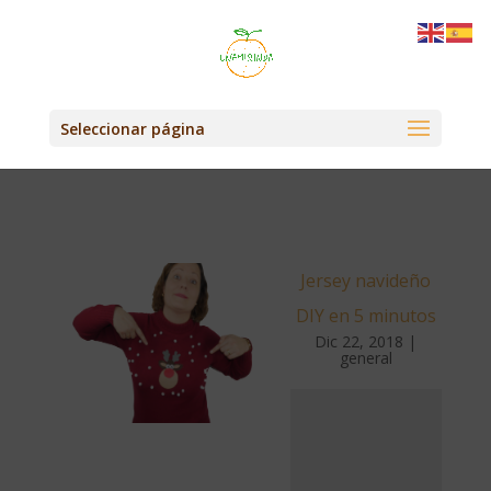
Seleccionar página
Jersey navideño
DIY en 5 minutos
Dic 22, 2018
|
general