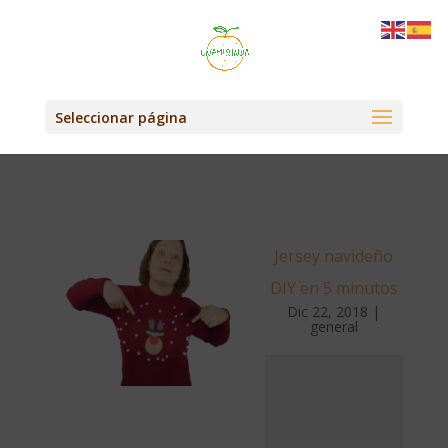
Seleccionar página
Jersey navideño
DIY en 5 minutos
Dic 22, 2018
|
general