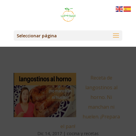
Seleccionar página
Receta de
langostinos al
horno. Ni
manchan ni
huelen. ¡Prepara
el pan!
Dic 14, 2017
|
cocina y recetas