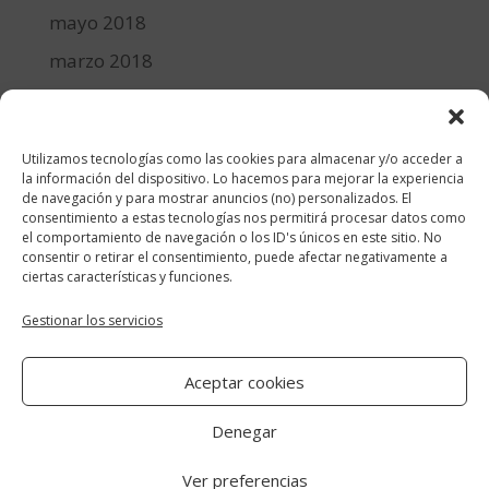
mayo 2018
marzo 2018
febrero 2018
enero 2018
Utilizamos tecnologías como las cookies para almacenar y/o acceder a
diciembre 2017
la información del dispositivo. Lo hacemos para mejorar la experiencia
de navegación y para mostrar anuncios (no) personalizados. El
consentimiento a estas tecnologías nos permitirá procesar datos como
Categorías
el comportamiento de navegación o los ID's únicos en este sitio. No
consentir o retirar el consentimiento, puede afectar negativamente a
cocina y recetas
ciertas características y funciones.
general
Gestionar los servicios
lifestyle
Aceptar cookies
manualidades-diy
Denegar
Ver preferencias