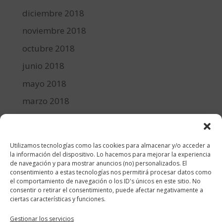
diciembre 2018
noviembre 2018
octubre 2018
junio 2018
mayo 2018
marzo 2018
febrero 2018
enero 2018
Utilizamos tecnologías como las cookies para almacenar y/o acceder a
diciembre 2017
la información del dispositivo. Lo hacemos para mejorar la experiencia
de navegación y para mostrar anuncios (no) personalizados. El
consentimiento a estas tecnologías nos permitirá procesar datos como
Categorías
el comportamiento de navegación o los ID's únicos en este sitio. No
consentir o retirar el consentimiento, puede afectar negativamente a
cocina y recetas
ciertas características y funciones.
general
Gestionar los servicios