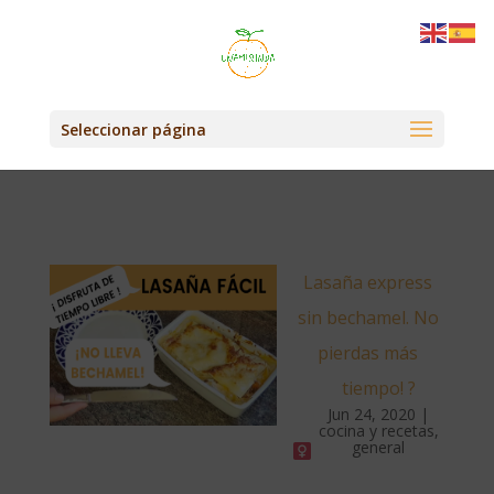
Seleccionar página
Lasaña express
sin bechamel. No
pierdas más
tiempo! ?‍
Jun 24, 2020
|
cocina y recetas
,
general