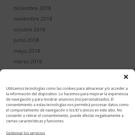
diciembre 2018
noviembre 2018
octubre 2018
junio 2018
mayo 2018
marzo 2018
febrero 2018
enero 2018
Utilizamos tecnologías como las cookies para almacenar y/o acceder a
diciembre 2017
la información del dispositivo. Lo hacemos para mejorar la experiencia
de navegación y para mostrar anuncios (no) personalizados. El
consentimiento a estas tecnologías nos permitirá procesar datos como
Categorías
el comportamiento de navegación o los ID's únicos en este sitio. No
consentir o retirar el consentimiento, puede afectar negativamente a
cocina y recetas
ciertas características y funciones.
general
Gestionar los servicios