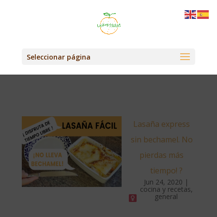
Seleccionar página
Lasaña express
sin bechamel. No
pierdas más
tiempo! ?‍
Jun 24, 2020
|
cocina y recetas
,
general