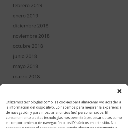
febrero 2019
enero 2019
diciembre 2018
noviembre 2018
octubre 2018
junio 2018
mayo 2018
marzo 2018
febrero 2018
enero 2018
Utilizamos tecnologías como las cookies para almacenar y/o acceder a
diciembre 2017
la información del dispositivo. Lo hacemos para mejorar la experiencia
de navegación y para mostrar anuncios (no) personalizados. El
consentimiento a estas tecnologías nos permitirá procesar datos como
Categorías
el comportamiento de navegación o los ID's únicos en este sitio. No
consentir o retirar el consentimiento, puede afectar negativamente a