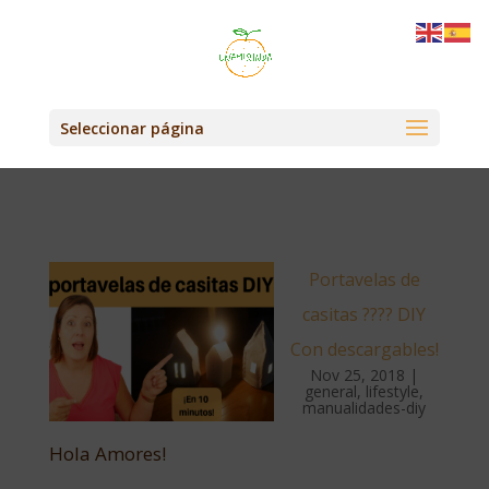
Seleccionar página
Portavelas de
casitas ???? DIY
Con descargables!
Nov 25, 2018
|
general
,
lifestyle
,
manualidades-diy
Hola Amores!