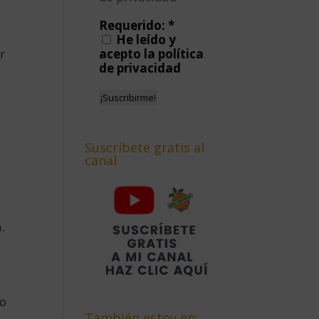
Requerido:
*
He leído y
r
acepto la política
de privacidad
Suscríbete gratis al
canal
.
co
También estoy en: