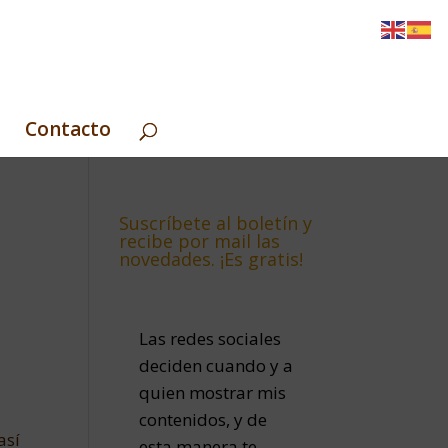
Contacto
Suscríbete al boletín y
recibe por mail las
novedades. ¡Es gratis!
Las redes sociales
deciden cuando y a
quien mostrar mis
contenidos, y de
así
esta manera te