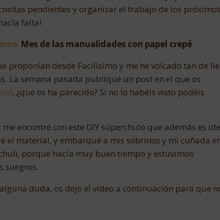
cositas pendientes y organizar el trabajo de los próximo
hacía falta!
isimo
Mes de las manualidades con papel crepé
.
ue proponían desde Facilísimo y me he volcado tan de lle
as. La semana pasada publiqué un post en el que os
aché
, ¿que os ha parecido? Si no lo habéis visto podéis
r me encontré con este DIY súperchulo que además es ide
é el material, y embarqué a mis sobrinos y mi cuñada en
 chuli, porque hacía muy buen tiempo y estuvimos
is suegros.
s alguna duda, os dejo el vídeo a continuación para que n