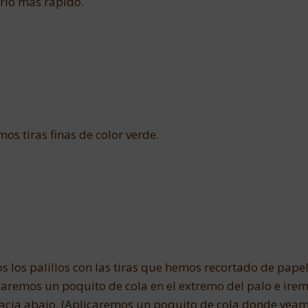
rlo más rápido.
os tiras finas de color verde.
s los palillos con las tiras que hemos recortado de pape
haremos un poquito de cola en el extremo del palo e ire
acia abajo. (Aplicaremos un poquito de cola donde vea