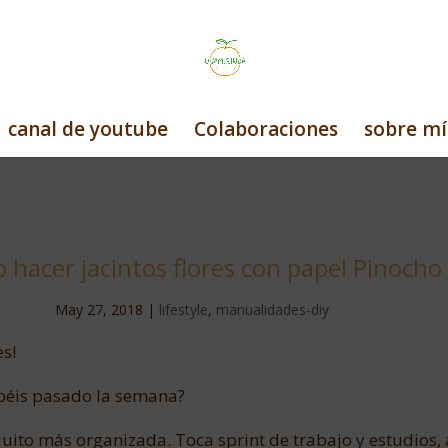
canal de youtube
Colaboraciones
sobre mí
hacer jacintos flores con papel Pinocho
May 27, 2018
|
lifestyle
,
manualidades-diy
s!
béis pasado la semana?
uito más organizada. Toca sprint de trabajo y estudios, 