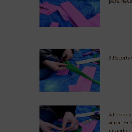
para hace
3.Recortam
4.Forramo
verde. Ec
girando h