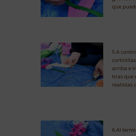
que puede
5.A contin
cortinilla
arriba e 
tiras que
realistas 
6.Al term