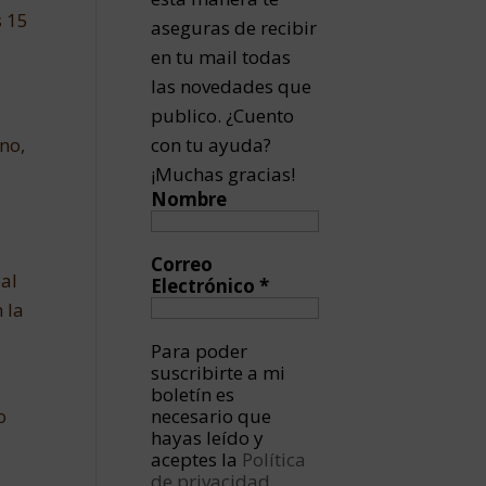
s 15
aseguras de recibir
en tu mail todas
las novedades que
publico. ¿Cuento
no,
con tu ayuda?
¡Muchas gracias!
Nombre
Correo
al
Electrónico
*
 la
Para poder
suscribirte a mi
boletín es
o
necesario que
hayas leído y
aceptes la
Política
de privacidad