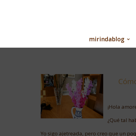
mirindablog
Cómo 
¡Hola amore
¿Qué tal ha
Yo sigo ajetreada, pero creo que un poq