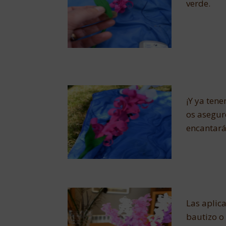
verde.
¡Y ya tene
os asegur
encantará
Las aplic
bautizo o