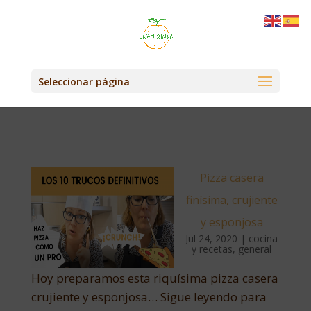
Seleccionar página
Pizza casera
finísima, crujiente
y esponjosa
Jul 24, 2020
|
cocina
y recetas
,
general
Hoy preparamos esta riquísima pizza casera
crujiente y esponjosa… Sigue leyendo para