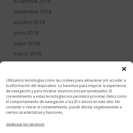
diciembre 2018
noviembre 2018
octubre 2018
junio 2018
mayo 2018
marzo 2018
febrero 2018
enero 2018
Utilizamos tecnologías como las cookies para almacenar y/o acceder a
diciembre 2017
la información del dispositivo. Lo hacemos para mejorar la experiencia
de navegación y para mostrar anuncios (no) personalizados. El
consentimiento a estas tecnologías nos permitirá procesar datos como
Categorías
el comportamiento de navegación o los ID's únicos en este sitio. No
consentir o retirar el consentimiento, puede afectar negativamente a
cocina y recetas
ciertas características y funciones.
general
Gestionar los servicios