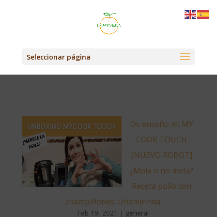
Seleccionar página
Os enseño mi MY
COOK TOUCH
[NUEVO ROBOT]
¿Mola o no mola?
Receta pollo con
champiñones.
Unamirinda
Feb 19, 2021
|
general