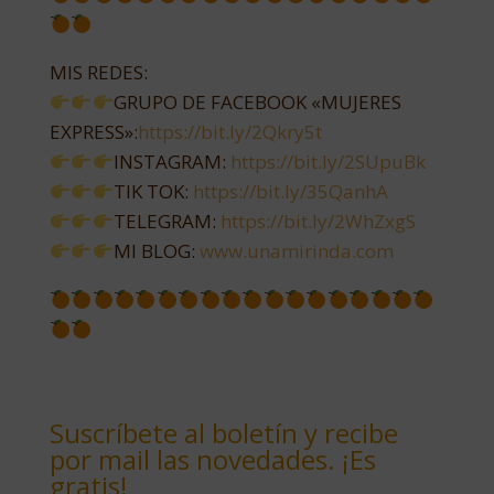
MIS REDES:
GRUPO DE FACEBOOK «MUJERES
EXPRESS»:
https://bit.ly/2Qkry5t​​
INSTAGRAM:
https://bit.ly/2SUpuBk​​
TIK TOK:
https://bit.ly/35QanhA​​
TELEGRAM:
https://bit.ly/2WhZxgS​​
MI BLOG:
www.unamirinda.com​​
Suscríbete al boletín y recibe
por mail las novedades. ¡Es
gratis!